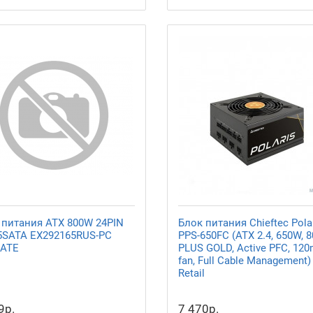
 питания ATX 800W 24PIN
Блок питания Chieftec Pola
5SATA EX292165RUS-PC
PPS-650FC (ATX 2.4, 650W, 8
ATE
PLUS GOLD, Active PFC, 12
fan, Full Cable Management)
Retail
9р.
7 470р.