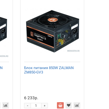
AN
Блок питания 850W ZALMAN
ZM850-GV3
6 233р.
-
+