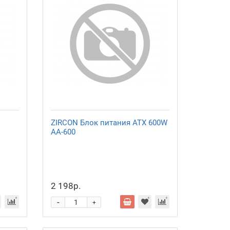
ZIRCON Блок питания ATX 600W
AA-600
2 198р.
-
+