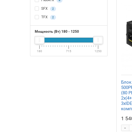
FlexATX
4
SFX
2
TFX
2
Мощность (Вт)
180
-
1250
180
715
1250
Блок
500P
(80 P
2x(4+
3xIDE
комп
1 54
-