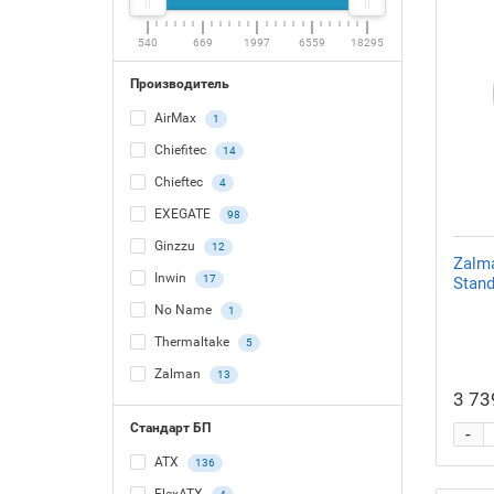
540
669
1997
6559
18295
Производитель
AirMax
1
Chiefitec
14
Chieftec
4
EXEGATE
98
Ginzzu
12
Zalm
Inwin
17
Stand
No Name
1
Thermaltake
5
Zalman
13
3 73
Стандарт БП
-
ATX
136