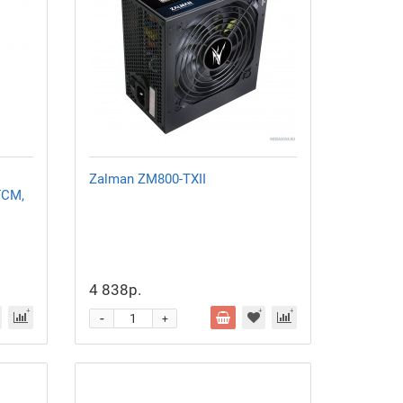
Zalman
ZM800-TXII
FCM,
4 838р.
-
+