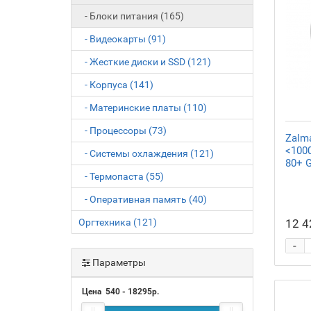
- Блоки питания (165)
- Видеокарты (91)
- Жесткие диски и SSD (121)
- Корпуса (141)
- Материнские платы (110)
- Процессоры (73)
Zalm
<1000
- Системы охлаждения (121)
80+ G
- Термопаста (55)
- Оперативная память (40)
Оргтехника (121)
12 4
-
Параметры
Цена
540
-
18295
р.