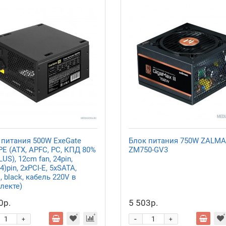
 питания 500W ExeGate
Блок питания 750W ZALM
PE (ATX, APFC, PC, КПД 80%
ZM750-GV3
LUS), 12cm fan, 24pin,
4)pin, 2xPCI-E, 5xSATA,
, black, кабель 220V в
лекте)
0р.
5 503р.
-
+
+