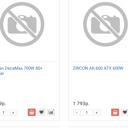
an DecaMax 700W 80+
ZIRCON AK-600 ATX 600W
ar
9р.
1 793р.
-
+
+