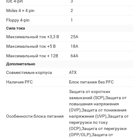
IDE 4-pin
3
Molex 4 + 4 pin
2
Floppy 4-pin
1
Сила тока
Максимальный ток +3,3 В
25А
Максимальный ток +5 В
18А
Максимальный ток + 12В
64А
Дополнительно
Совместимые корпуса
ATX
Наличие PFC
Блок питания без PFC
Защита от коротких
замыканий (SCP),Защита от
повышения напряжения
(OVP),Защита от понижения
Особенности блока питания
напряжения (UVP),Защита от
перегрузки по току
(OCP),Защита от перегрузки
(OPP/OLP),Защита от