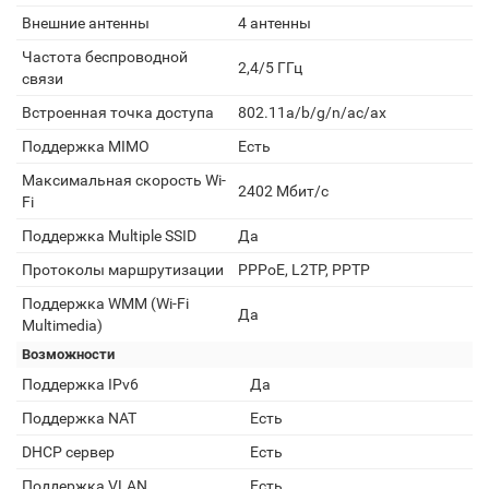
Внешние антенны
4 антенны
Частота беспроводной
2,4/5 ГГц
связи
Встроенная точка доступа
802.11a/b/g/n/ac/ax
Поддержка MIMO
Есть
Максимальная скорость Wi-
2402 Мбит/с
Fi
Поддержка Multiple SSID
Да
Протоколы маршрутизации
PPPoE, L2TP, PPTP
Поддержка WMM (Wi-Fi
Да
Multimedia)
Возможности
Поддержка IPv6
Да
Поддержка NAT
Есть
DHCP сервер
Есть
Поддержка VLAN
Есть