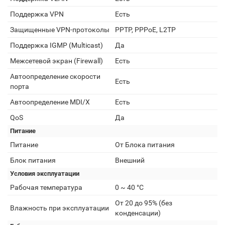
Поддержка VPN
Есть
Защищенные VPN-протоколы
PPTP, PPPoE, L2TP
Поддержка IGMP (Multicast)
Да
Межсетевой экран (Firewall)
Есть
Автоопределение скорости
Есть
порта
Автоопределение MDI/X
Есть
QoS
Да
Питание
Питание
От Блока питания
Блок питания
Внешний
Условия эксплуатации
Рабочая температура
0 ~ 40 °C
От 20 до 95% (без
Влажность при эксплуатации
конденсации)