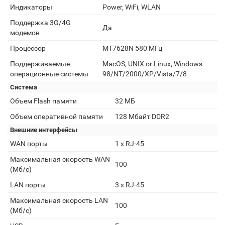
Индикаторы
Power, WiFi, WLAN
Поддержка 3G/4G
Да
модемов
Процессор
MT7628N 580 МГц
Поддерживаемые
MacOS, UNIX or Linux, Windows
операционные системы
98/NT/2000/XP/Vista/7/8
Система
Объем Flash памяти
32 МБ
Объем оперативной памяти
128 Мбайт DDR2
Внешние интерфейсы
WAN порты
1 х RJ-45
Максимальная скорость WAN
100
(Мб/с)
LAN порты
3 х RJ-45
Максимальная скорость LAN
100
(Мб/с)