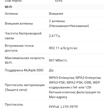
USB порты
Есть
Wi-Fi
Антенна
Внешняя
2 антенны
Внешние антенны
(Несъемная+Несъемная)
Частота беспроводной
2,4 ГГц
связи
Встроенная точка
802.11 a/b/g/n/ас
доступа
Максимальная скорость
867 Мбит/с
Wi-Fi
Поддержка Multiple SSID
Да
WPA3-Enterprise; WPA2-Enterprise;
WPA3-PSK; WPA2-PSK; OWE; WEP-
Протоколы авторизации
кодирование с 64- или 128-
(Защита сети)
битным ключом; фильтрация по
Mac-адресу
Протоколы
PPPoE, L2TP, PPTP