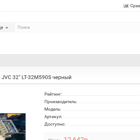
Сра
де
JVC 32" LT-32M590S черный
Рейтинг:
Производитель:
Модель:
Артикул:
Доступно:
12 642р.