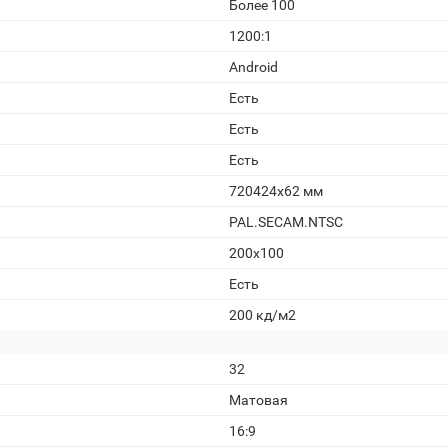
Более 100
1200:1
Android
Есть
Есть
Есть
720424x62 мм
PAL.SECAM.NTSC
200х100
Есть
200 кд/м2
32
Матовая
16:9