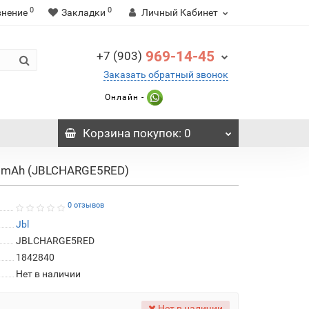
0
0
внение
Закладки
Личный Кабинет
969-14-45
+7 (903)
Заказать обратный звонок
Онлайн -
Корзина
покупок
: 0
00mAh (JBLCHARGE5RED)
0 отзывов
Jbl
JBLCHARGE5RED
1842840
Нет в наличии
Нет в наличии