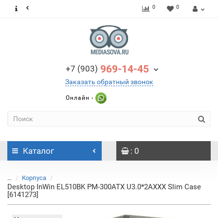
0
0
969-14-45
+7 (903)
Заказать обратный звонок
Онлайн -
Каталог
: 0
...
Корпуса
Desktop InWin EL510BK PM-300ATX U3.0*2AXXX Slim Case
[6141273]