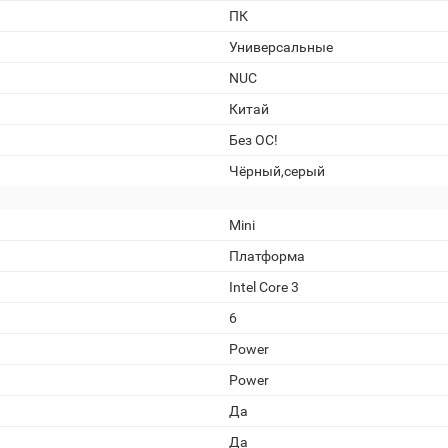
ПК
Универсальные
NUC
Китай
Без ОС!
Чёрный,серый
Mini
Платформа
Intel Core 3
6
Power
Power
Да
Да