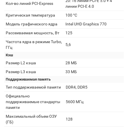
20: 16 линий PCI-E 5.0 + 4
Кол-во линий PCI-Express
линии PCI-E 4.0
Критическая температура
100 °С
Модель графического ядра
Intel UHD Graphics 770
Рассеиваемая мощность, Вт
125
Частота ядра в режиме Turbo,
5,6
ГГц
Кэш
Размер L2 кэша
28 МБ
Размер L3 кэша
33 МБ
Поддерживаемая память
Тип поддерживаемой памяти
DDR4, DDR5
Официально
поддерживаемые стандарты
5600 МГц
памяти
Максимальный объем ОЗУ
128
(ГБ)