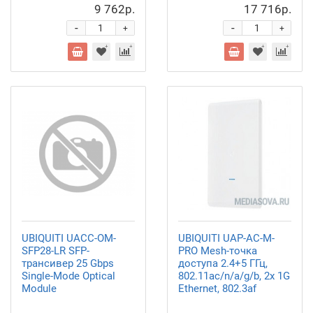
9 762р.
17 716р.
-
-
+
+
UBIQUITI UACC-OM-
UBIQUITI UAP-AC-M-
SFP28-LR SFP-
PRO Mesh-точка
трансивер 25 Gbps
доступа 2.4+5 ГГц,
Single-Mode Optical
802.11ac/n/a/g/b, 2х 1G
Module
Ethernet, 802.3af