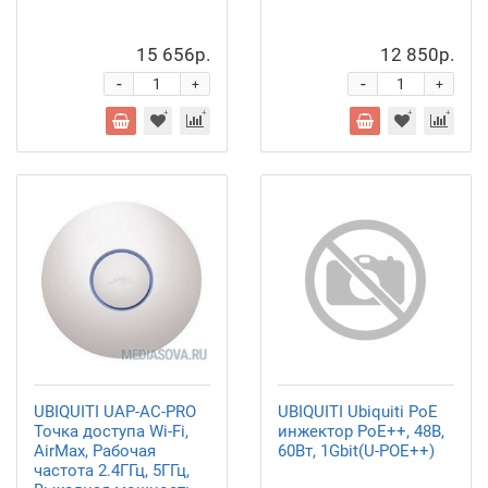
15 656р.
12 850р.
-
-
+
+
UBIQUITI UAP-AC-PRO
UBIQUITI Ubiquiti PoE
Точка доступа Wi-Fi,
инжектор PoE++, 48В,
AirMax, Рабочая
60Вт, 1Gbit(U-POE++)
частота 2.4ГГц, 5ГГц,