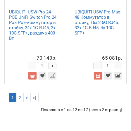
UBIQUITI USW-Pro-24-
UBIQUITI USW-Pro-Max-
POE UniFi Switch Pro 24
48 Коммутатор в
PoE PoE-коммутатор в
стойку, 16х 2.5G RJ45,
стойку, 24х 1G RJ45, 2х
32х 1G RJ45, 4х 10G
10G SFP+, раздача 400
SFP+
Вт
70 143р.
65 081р.
-
-
+
+
1
2
>
>|
Показано с 1 по 12 из 17 (всего 2 страниц)