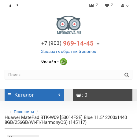
0
0
969-14-45
+7 (903)
Заказать обратный звонок
Онлайн -
Каталог
: 0
...
Планшеты
Huawei MatePad BTK-W09 [53014FSE] Blue 11.5" 2200x1440
8GB/256GB/Wi-Fi/HarmonyOS) (145117)