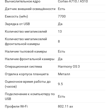
Вычислительное ядро
Cortex-A710 / A510
Датчик внешней освещённости
Есть
Емкость (мАч)
7700
Зарядка от USB
Да
Количество мегапикселей
13
Количество мегапикселей
8
фронтальной камеры
Наличие тыловой камеры
Есть
Наличие фронтальной камеры
Да
Операционная система
Harmony OS 3
Отделка корпуса планшета
Металл
Оценочное время работы до
9.5
(часов)
Подключение к компьютеру по
Есть
USB
Профили Wi-Fi
802.11 ax