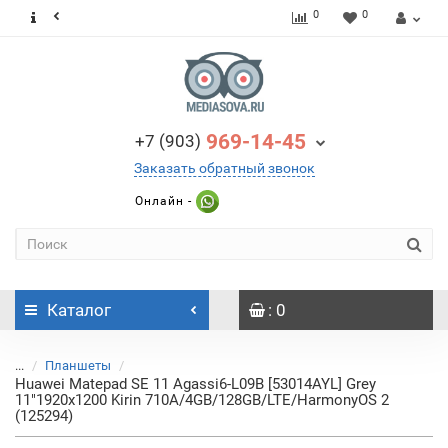
0
0
969-14-45
+7 (903)
Заказать обратный звонок
Онлайн -
Каталог
: 0
...
Планшеты
Huawei Matepad SE 11 Agassi6-L09B [53014AYL] Grey
11"1920x1200 Kirin 710A/4GB/128GB/LTE/HarmonyOS 2
(125294)