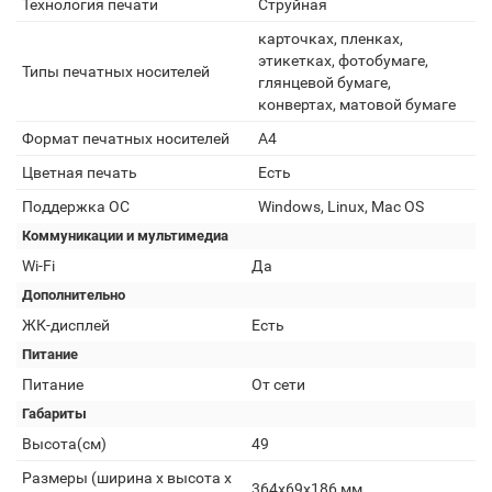
Технология печати
Струйная
карточках, пленках,
этикетках, фотобумаге,
Типы печатных носителей
глянцевой бумаге,
конвертах, матовой бумаге
Формат печатных носителей
A4
Цветная печать
Есть
Поддержка ОС
Windows, Linux, Mac OS
Коммуникации и мультимедиа
Wi-Fi
Да
Дополнительно
ЖК-дисплей
Есть
Питание
Питание
От сети
Габариты
Высота(см)
49
Размеры (ширина x высота x
364x69x186 мм