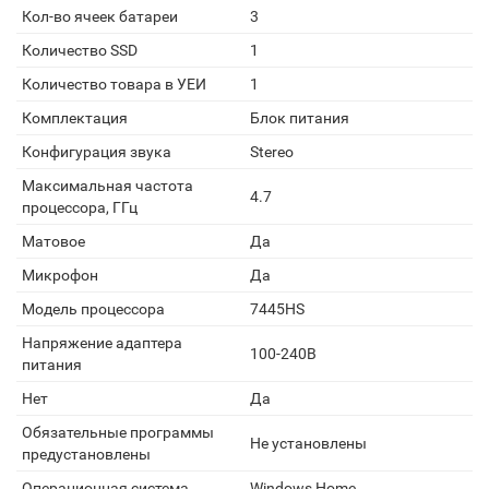
Кол-во ячеек батареи
3
Количество SSD
1
Количество товара в УЕИ
1
Комплектация
Блок питания
Конфигурация звука
Stereo
Максимальная частота
4.7
процессора, ГГц
Матовое
Да
Микрофон
Да
Модель процессора
7445HS
Напряжение адаптера
100-240В
питания
Нет
Да
Обязательные программы
Не установлены
предустановлены
Операционная система
Windows Home