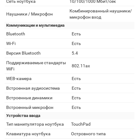
Сеть ноутбука
10/100/1000 Мбит/сек
Комбинированный наушники/
Наушники / Микрофон
микрофон вход
Коммуникации и мультимедиа
Bluetooth
Есть
Wi-Fi
Есть
Версия Bluetooth
5.4
Поддерживаемые стандарты
802.11ax
WiFi
WEB-камера
Есть
Встроенная аудиосистема
Есть
Встроенные динамики
Есть
Встроенный микрофон
Есть
Устройства ввода
Тип манипулятора ноутбука
TouchPad
Клавиатура ноутбука
Островного типа