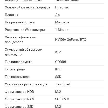
Основной материал корпуса
Пластик
Пластик
Да
Покрытие корпуса
Матовое
Разрешение Web-камеры
1 Мпикс
Серия графического
NVIDIA GeForce RTX
процессора
Суммарный объем всех
512
дисков, ГБ
Тип видеопамяти
GDDR6
Тип матрицы
IPS
Тип накопителя
SSD
Устройства ручного ввода
Touchpad
Форм-фактор HDD
M.2
Форм-фактор RAM
SO-DIMM
Форм-фактор SSD
M.2