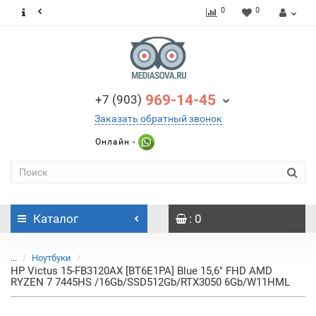
0
0
969-14-45
+7 (903)
Заказать обратный звонок
Онлайн -
Каталог
: 0
...
Ноутбуки
HP Victus 15-FB3120AX [BT6E1PA] Blue 15,6" FHD AMD
RYZEN 7 7445HS /16Gb/SSD512Gb/RTX3050 6Gb/W11HML