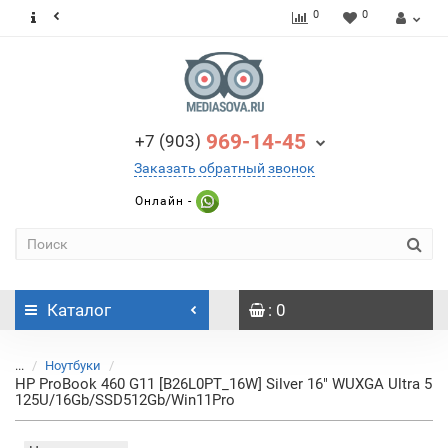
0
0
969-14-45
+7 (903)
Заказать обратный звонок
Онлайн -
Каталог
: 0
...
Ноутбуки
HP ProBook 460 G11 [B26L0PT_16W] Silver 16" WUXGA Ultra 5
125U/16Gb/SSD512Gb/Win11Pro