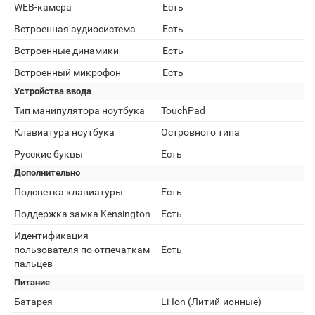
WEB-камера
Есть
Встроенная аудиосистема
Есть
Встроенные динамики
Есть
Встроенный микрофон
Есть
Устройства ввода
Тип манипулятора ноутбука
TouchPad
Клавиатура ноутбука
Островного типа
Русские буквы
Есть
Дополнительно
Подсветка клавиатуры
Есть
Поддержка замка Kensington
Есть
Идентификация
пользователя по отпечаткам
Есть
пальцев
Питание
Батарея
Li-Ion (Литий-ионные)