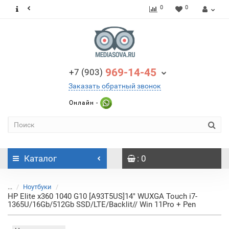
0
0
969-14-45
+7 (903)
Заказать обратный звонок
Онлайн -
Каталог
: 0
...
Ноутбуки
HP Elite x360 1040 G10 [A93T5US]14" WUXGA Touch i7-
1365U/16Gb/512Gb SSD/LTE/Backlit// Win 11Pro + Pen