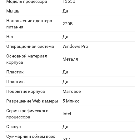
Модель процессора
1365U
Мышь
Да
Напряжение адаптера
220В
питания
Нет
Да
Операционная система
Windows Pro
Основной материал
Металл
корпуса
Пластик
Да
Пластик.
Да
Покрытие корпуса
Матовое
Разрешение Web-камеры
5 Мпикс
Серия графического
Intel
процессора
Стилус
Да
Суммарный объем всех
512