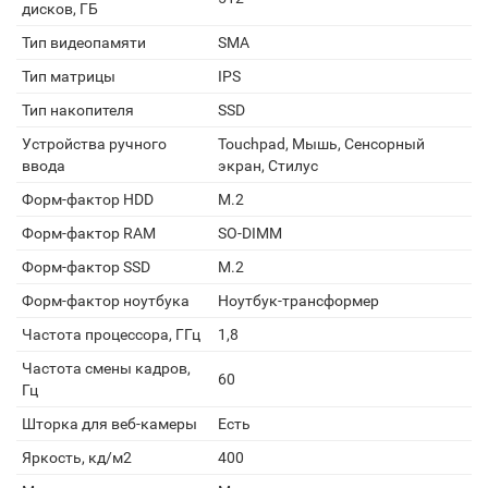
дисков, ГБ
Тип видеопамяти
SMA
Тип матрицы
IPS
Тип накопителя
SSD
Устройства ручного
Touchpad, Мышь, Сенсорный
ввода
экран, Стилус
Форм-фактор HDD
M.2
Форм-фактор RAM
SO-DIMM
Форм-фактор SSD
M.2
Форм-фактор ноутбука
Ноутбук-трансформер
Частота процессора, ГГц
1,8
Частота смены кадров,
60
Гц
Шторка для веб-камеры
Есть
Яркость, кд/м2
400