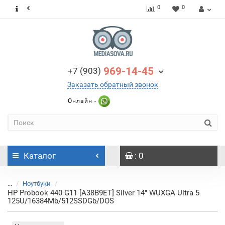
0
0
969-14-45
+7 (903)
Заказать обратный звонок
Онлайн -
Каталог
: 0
...
Ноутбуки
HP Probook 440 G11 [A38B9ET] Silver 14" WUXGA Ultra 5
125U/16384Mb/512SSDGb/DOS