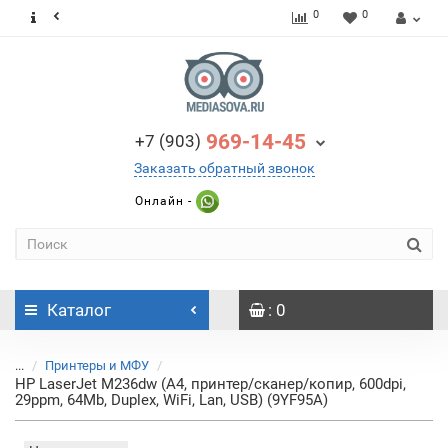
0
0
969-14-45
+7 (903)
Заказать обратный звонок
Онлайн -
Каталог
: 0
...
Принтеры и МФУ
HP LaserJet M236dw (A4, принтер/сканер/копир, 600dpi,
29ppm, 64Mb, Duplex, WiFi, Lan, USB) (9YF95A)