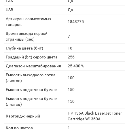
LAN
Да
USB
Да
Артикулы совместимых
1843775
товаров
Время выхода первой
7
страницы (сек)
Глубина цвета (бит)
16
Градаций (bit) серого цвета
256
Диапазон масштабирования
25-400 %
Емкость выходного лотка
100
(листов)
Емкость податчика бумаги
150
Емкость податчика бумаги
150
(листов)
HP 136A Black LaserJet Toner
Картридж черный
Cartridge W1360A
Кол-во цветов
1