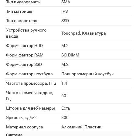
Тип видеопамяти
SMA
Тип матрицы
IPS
Тип накопителя
SSD
Устройства ручного
Touchpad, Клавиатура
ввода
Форм-фактор HDD
M.2
Форм-фактор RAM
SO-DIMM
Форм-фактор SSD
M.2
Форм-фактор ноутбука
Полноразмерный ноутбук
Частота процессора, ГГц
1,4
Частота смены кадров,
60
Гц
Шторка для веб-камеры
Есть
Яркость, кд/м2
300
Материал корпуса
Алюминий, Пластик.
Система