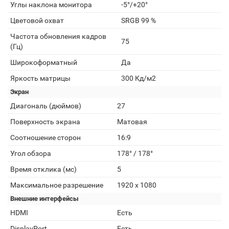
Углы наклона монитора
-5°/+20°
Цветовой охват
SRGB 99 %
Частота обновления кадров
75
(Гц)
Широкоформатный
Да
Яркость матрицы
300 Кд/м2
Экран
Диагональ (дюймов)
27
Поверхность экрана
Матовая
Соотношение сторон
16:9
Угол обзора
178° / 178°
Время отклика (мс)
5
Максимальное разрешение
1920 x 1080
Внешние интерфейсы
HDMI
Есть
DisplayPort
Есть