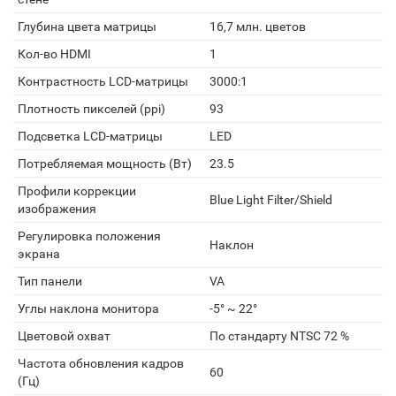
Глубина цвета матрицы
16,7 млн. цветов
Кол-во HDMI
1
Контрастность LCD-матрицы
3000:1
Плотность пикселей (ppi)
93
Подсветка LCD-матрицы
LED
Потребляемая мощность (Вт)
23.5
Профили коррекции
Blue Light Filter/Shield
изображения
Регулировка положения
Наклон
экрана
Тип панели
VA
Углы наклона монитора
-5° ~ 22°
Цветовой охват
По стандарту NTSC 72 %
Частота обновления кадров
60
(Гц)