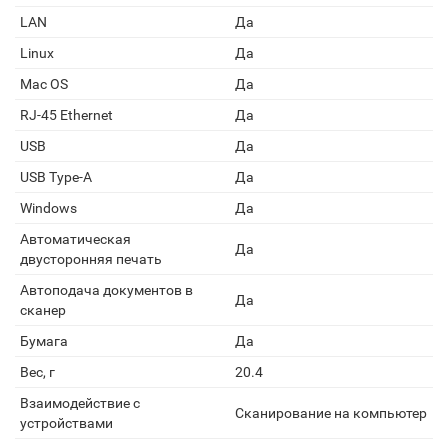
LAN
Да
Linux
Да
Mac OS
Да
RJ-45 Ethernet
Да
USB
Да
USB Type-A
Да
Windows
Да
Автоматическая
Да
двусторонняя печать
Автоподача документов в
Да
сканер
Бумага
Да
Вес, г
20.4
Взаимодействие с
Сканирование на компьютер
устройствами