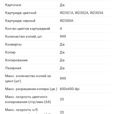
Карточки
Да
Картридж цветной
W2301A, W2302A, W2303A
Картридж черный
W2300A
Кол-во цветов картриджей
4
Количество копий, шт.
999
Конверты
Да
Копир
Да
Копирование
Да
Лазерная
Да
Макс. количество копий за
999
цикл (шт)
Макс. разрешение копира (цв.)
600x600 dpi
Макс. скорость цветного
33
копирования (стр/мин (A4)
Макс. скорость ч/б
33