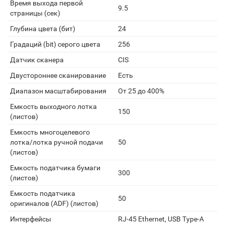
Время выхода первой
9.5
страницы (сек)
Глубина цвета (бит)
24
Градаций (bit) серого цвета
256
Датчик сканера
CIS
Двустороннее сканирование
Есть
Диапазон масштабирования
От 25 до 400%
Емкость выходного лотка
150
(листов)
Емкость многоцелевого
лотка/лотка ручной подачи
50
(листов)
Емкость податчика бумаги
300
(листов)
Емкость податчика
50
оригиналов (ADF) (листов)
Интерфейсы
RJ-45 Ethernet, USB Type-A