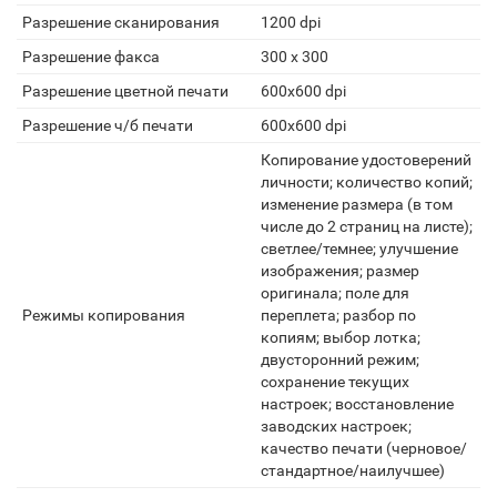
Разрешение сканирования
1200 dpi
Разрешение факса
300 х 300
Разрешение цветной печати
600x600 dpi
Разрешение ч/б печати
600x600 dpi
Копирование удостоверений
личности; количество копий;
изменение размера (в том
числе до 2 страниц на листе);
светлее/темнее; улучшение
изображения; размер
оригинала; поле для
Режимы копирования
переплета; разбор по
копиям; выбор лотка;
двусторонний режим;
сохранение текущих
настроек; восстановление
заводских настроек;
качество печати (черновое/
стандартное/наилучшее)