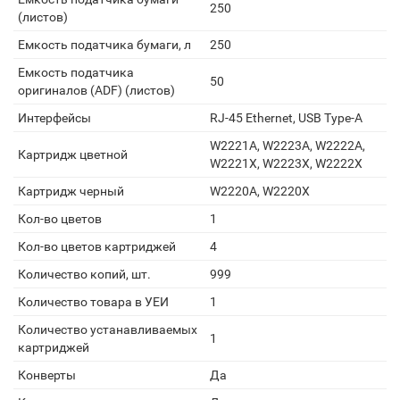
250
(листов)
Емкость податчика бумаги, л
250
Емкость податчика
50
оригиналов (ADF) (листов)
Интерфейсы
RJ-45 Ethernet, USB Type-A
W2221A, W2223A, W2222A,
Картридж цветной
W2221X, W2223X, W2222X
Картридж черный
W2220A, W2220X
Кол-во цветов
1
Кол-во цветов картриджей
4
Количество копий, шт.
999
Количество товара в УЕИ
1
Количество устанавливаемых
1
картриджей
Конверты
Да