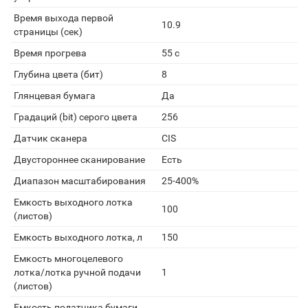
Время выхода первой
10.9
страницы (сек)
Время прогрева
55 с
Глубина цвета (бит)
8
Глянцевая бумага
Да
Градаций (bit) серого цвета
256
Датчик сканера
CIS
Двустороннее сканирование
Есть
Диапазон масштабирования
25-400%
Емкость выходного лотка
100
(листов)
Емкость выходного лотка, л
150
Емкость многоцелевого
лотка/лотка ручной подачи
1
(листов)
Емкость податчика бумаги