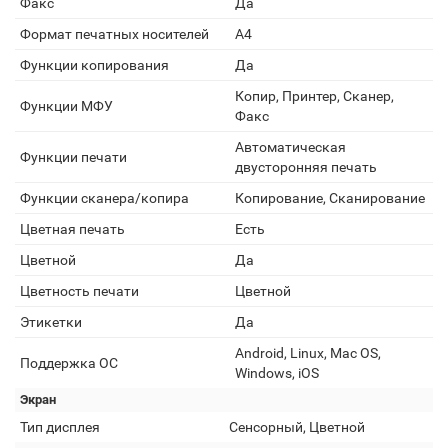
Факс
Да
Формат печатных носителей
A4
Функции копирования
Да
Копир, Принтеp, Сканеp,
Функции МФУ
Факс
Автоматическая
Функции печати
двусторонняя печать
Функции сканера/копира
Копирование, Сканирование
Цветная печать
Есть
Цветной
Да
Цветность печати
Цветной
Этикетки
Да
Android, Linux, Mac OS,
Поддержка ОС
Windows, iOS
Экран
Тип дисплея
Сенсорный, Цветной