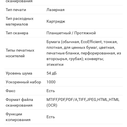
сканирования
Тип печати
Лазерная
Тип расходных
Картридж
материалов
Тип сканера
Планшетный / Протяжной
Бумага (обычная, EcoEfficient, тонкая,
плотная, для ценных бумаг, цветная,
Типы печатных
печатные бланки, перфорированная, из
носителей
вторсырья, грубая); конверты;
этикетки
Уровень шума
54 дБ
Ускоренный набор
1000
Факс
Есть
Формат файла
MTIFF,PDF,PDF/A,TIFF,JPEG,HTML,HTML
сканирования
(OCR)
Функции
Есть
копирования