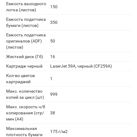
Емкость выходного
150
лотка (листов)
Емкость податчика
350
бумаги (листов)
Емкость податчика
оригиналов (ADF)
50
(листов)
Жесткий диск (Гб)
16
Картридж черный
LaserJet 59A, черный (CF259A)
Кол-во цветов
1
картриджей
Макс. количество
999
копий за цикл (шт)
Макс. скорость ч/б
копирования (стр/
38
мин (A4)
Максимальная
175 г/м2
плотность бумаги