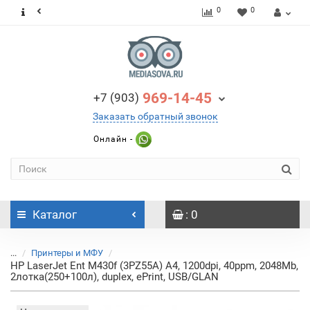
0
0
969-14-45
+7 (903)
Заказать обратный звонок
Онлайн -
Каталог
: 0
...
Принтеры и МФУ
HP LaserJet Ent M430f (3PZ55A) A4, 1200dpi, 40ppm, 2048Mb,
2лотка(250+100л), duplex, ePrint, USB/GLAN