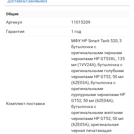
Доставка/Самовывоз
Общие
Артикул
11015209
Гарантия
1 год
МФУ HP Smart Tank 520; 3
бутылочки с
оригинальными черными
чернилами HP GT53XL, 135
мл (1VV24A); бутылочка с
оригинальными голубыми
чернилами HP GT52, 50 мл
(6ZE03A); бутылочка с
оригинальными
пурпурными чернилами HP
GT52, 50 мл (6ZE04A);
Комплект поставки
бутылочка с
оригинальными желтыми
чернилами HP GT52, 50 мл
(6ZE05A); оригинальная
черная печатающая