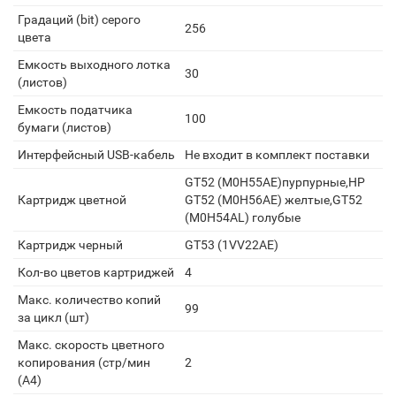
Градаций (bit) серого
256
цвета
Емкость выходного лотка
30
(листов)
Емкость податчика
100
бумаги (листов)
Интерфейсный USB-кабель
Не входит в комплект поставки
GT52 (M0H55AE)пурпурные,HP
Картридж цветной
GT52 (M0H56AE) желтые,GT52
(M0H54AL) голубые
Картридж черный
GT53 (1VV22AE)
Кол-во цветов картриджей
4
Макс. количество копий
99
за цикл (шт)
Макс. скорость цветного
копирования (стр/мин
2
(A4)