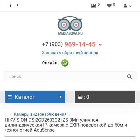
0
0
969-14-45
+7 (903)
Заказать обратный звонок
Онлайн -
Каталог
: 0
...
Камеры видеонаблюдения
HIKVISION DS-2CD2683G2-IZS 8Мп уличная
цилиндрическая IP-камера с EXIR-подсветкой до 60м и
технологией AcuSense