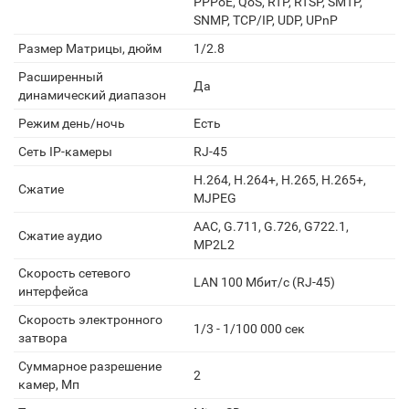
PPPoE, QoS, RTP, RTSP, SMTP,
SNMP, TCP/IP, UDP, UPnP
Размер Матрицы, дюйм
1/2.8
Расширенный
Да
динамический диапазон
Режим день/ночь
Есть
Сеть IP-камеры
RJ-45
H.264, H.264+, H.265, H.265+,
Сжатие
MJPEG
AAC, G.711, G.726, G722.1,
Сжатие аудио
MP2L2
Скорость сетевого
LAN 100 Мбит/с (RJ-45)
интерфейса
Скорость электронного
1/3 - 1/100 000 сек
затвора
Суммарное разрешение
2
камер, Мп