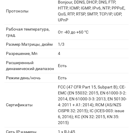
Bonjour, DDNS, DHCP, DNS, FTP,
HTTP, ICMP, IGMP, IPv6, NTP, PPPoE,
Протоколы
QoS, RTP, RTSP, SMTP, TCP/IP, UDP,
UPnP
Рабочая температура,
От -40 до +60 °C
град.
Размер Матрицы, дюйм
1/3
Разрешение, Мп
4
Расширенный
Есть
динамический диапазон
Режим день/ночь
Есть
FCC (47 CFR Part 15, Subpart B); CE-
EMC (EN 55032: 2015, EN 61000-3-2:
2014, EN 61000-3-3: 2013, EN 50130-
Сертификаты
4: 2011 + A1: 2014); RCM (AS/NZS
CISPR 32: 2015); IC (ICES-003: issue
6, 2016); KC (KN 32: 2015, KN 35:
2015)
Сеть IP-камеры
1 х RJ-45