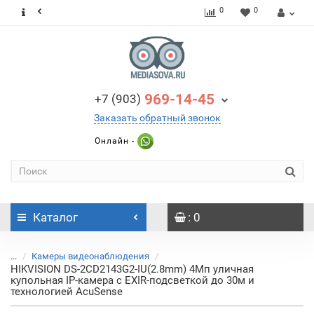
0
0
969-14-45
+7 (903)
Заказать обратный звонок
Онлайн -
Каталог
: 0
...
Камеры видеонаблюдения
HIKVISION DS-2CD2143G2-IU(2.8mm) 4Мп уличная
купольная IP-камера с EXIR-подсветкой до 30м и
технологией AcuSense