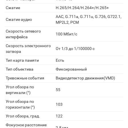
Сжатие
H.265/H.264/H.264+/H.265+
AAC, G.711a, G.711u, G.726, G722.1,
Сжатие аудио
MP2L2, PCM
Скорость сетевого
100 Мбит/с
интерфейса
Скорость электронного
От 1/3 до 1/100000 с
затвора
Тип карта памяти
Есть
Тип объектива
Фиксированный
Тревожные события
Видеодетектор движения(VMD)
Угол обзора по
55
вертикали (°)
Угол обзора по
103
горизонтали (°)
Угол обзора, град.
122
Фокусное расстояние
2.8 мм