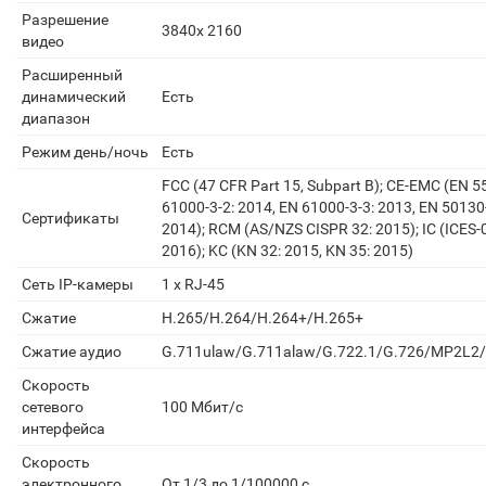
Разрешение
3840x 2160
видео
Расширенный
динамический
Есть
диапазон
Режим день/ночь
Есть
FCC (47 CFR Part 15, Subpart B); CE-EMC (EN 5
61000-3-2: 2014, EN 61000-3-3: 2013, EN 50130-
Сертификаты
2014); RCM (AS/NZS CISPR 32: 2015); IC (ICES-0
2016); KC (KN 32: 2015, KN 35: 2015)
Сеть IP-камеры
1 х RJ-45
Сжатие
H.265/H.264/H.264+/H.265+
Сжатие аудио
G.711ulaw/G.711alaw/G.722.1/G.726/MP2L
Скорость
сетевого
100 Мбит/с
интерфейса
Скорость
электронного
От 1/3 до 1/100000 с