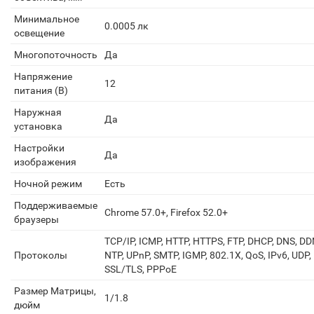
Минимальное
0.0005 лк
освещение
Многопоточность
Да
Напряжение
12
питания (В)
Наружная
Да
установка
Настройки
Да
изображения
Ночной режим
Есть
Поддерживаемые
Chrome 57.0+, Firefox 52.0+
браузеры
TCP/IP, ICMP, HTTP, HTTPS, FTP, DHCP, DNS, DDN
Протоколы
NTP, UPnP, SMTP, IGMP, 802.1X, QoS, IPv6, UDP, 
SSL/TLS, PPPoE
Размер Матрицы,
1/1.8
дюйм