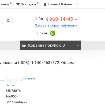
0
0
внение
Закладки
Личный Кабинет
969-14-45
+7 (903)
Заказать обратный звонок
Онлайн -
Корзина
покупок
: 0
упаковки (ШГВ): 1 140x263x772; Объем,
0 отзывов
Harper
55U750TS
1660507
Нет в наличии