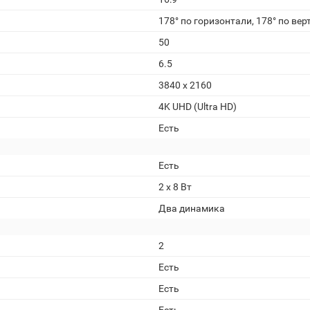
178° по горизонтали, 178° по ве
50
6.5
3840 x 2160
4K UHD (Ultra HD)
Есть
Есть
2 x 8 Вт
Два динамика
2
Есть
Есть