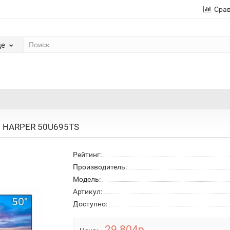
Сра
де
HARPER 50U695TS
Рейтинг:
Производитель:
Модель:
Артикул:
Доступно:
29 804р.