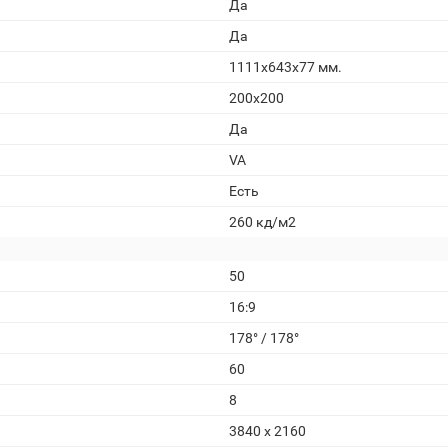
Да
Да
1111x643x77 мм.
200x200
Да
VA
Есть
260 кд/м2
50
16:9
178° / 178°
60
8
3840 x 2160