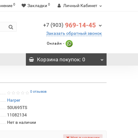
0
0
внение
Закладки
Личный Кабинет
969-14-45
+7 (903)
Заказать обратный звонок
Онлайн -
Корзина
покупок
: 0
0 отзывов
Harper
50U695TS
11082134
Нет в наличии
Нет в наличии