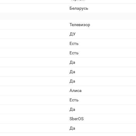
Беларусь
Телевизор
ДУ
Есть
Есть
Да
Да
Да
Алиса
Есть
Да
SberOS
Да