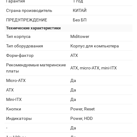
Гарантия
1 год
Страна производитель
КИТАЙ
ПРЕДУПРЕЖДЕНИЕ
Без БП
Технические характеристики
Тип корпуса
Miditower
Тип оборудования
Корпус для компьютера
Форм-фактор
ATX
Рекомендуемые материнские
ATX, micro-ATX, mini-ITX
платы
Micro-ATX
Да
ATX
Да
Mini-ITX
Да
Кнопки
Power, Reset
Индикаторы
Power, HDD
-
Да