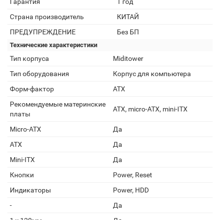
Гарантия
1 год
Страна производитель
КИТАЙ
ПРЕДУПРЕЖДЕНИЕ
Без БП
Технические характеристики
Тип корпуса
Miditower
Тип оборудования
Корпус для компьютера
Форм-фактор
ATX
Рекомендуемые материнские
ATX, micro-ATX, mini-ITX
платы
Micro-ATX
Да
ATX
Да
Mini-ITX
Да
Кнопки
Power, Reset
Индикаторы
Power, HDD
-
Да