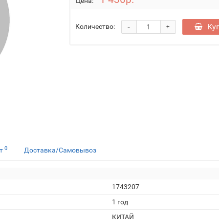
Цена:
-
Ку
Количество:
+
0
ет
Доставка/Самовывоз
1743207
1 год
КИТАЙ