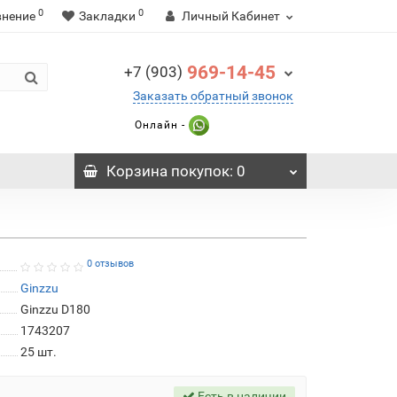
0
0
внение
Закладки
Личный Кабинет
969-14-45
+7 (903)
Заказать обратный звонок
Онлайн -
Корзина
покупок
: 0
0 отзывов
Ginzzu
Ginzzu D180
1743207
25
шт.
Есть в наличии