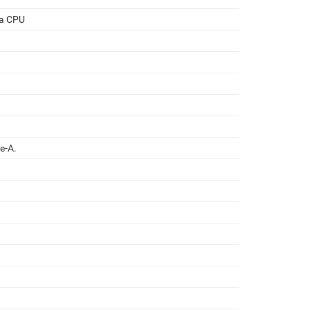
а CPU
e-A.