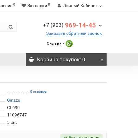
0
0
внение
Закладки
Личный Кабинет
969-14-45
+7 (903)
Заказать обратный звонок
Онлайн -
Корзина
покупок
: 0
0 отзывов
Ginzzu
CL690
11096747
5
шт.
Есть в наличии