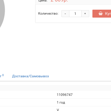
Цена:
-
Ку
Количество:
+
0
ет
Доставка/Самовывоз
11096747
1 год
V