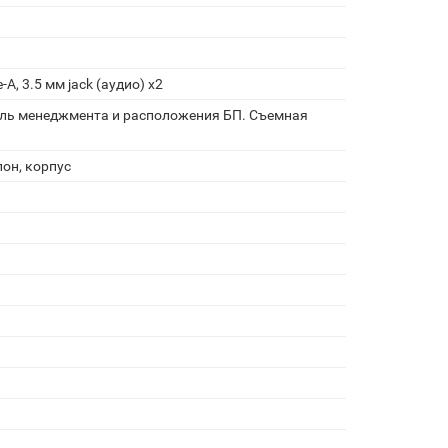
-A, 3.5 мм jack (аудио) х2
ль менеджмента и расположения БП. Съемная
он, корпус