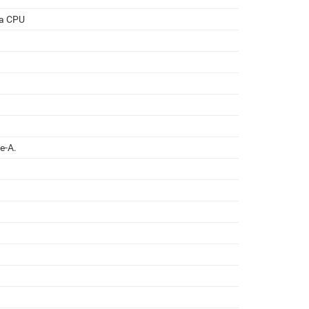
а CPU
e-A.