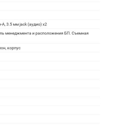
-A, 3.5 мм jack (аудио) х2
ль менеджмента и расположения БП. Съемная
он, корпус