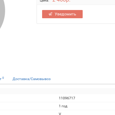
Цена:
Уведомить
0
ет
Доставка/Самовывоз
11096717
1 год
V