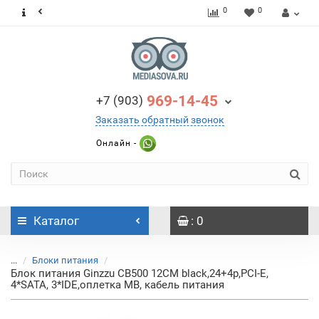
0
0
969-14-45
+7 (903)
Заказать обратный звонок
Онлайн -
Каталог
: 0
...
Блоки питания
Блок питания Ginzzu CB500 12CM black,24+4p,PCI-E,
4*SATA, 3*IDE,оплетка MB, кабель питания