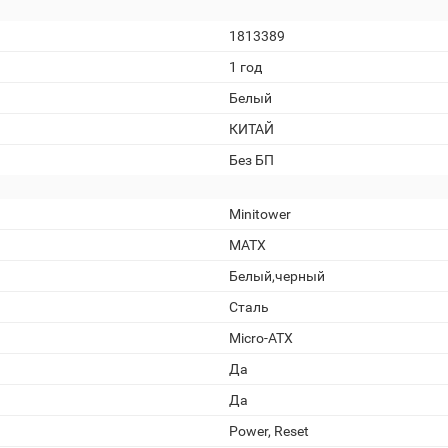
1813389
1 год
Белый
КИТАЙ
Без БП
Minitower
MATX
Белый,черный
Сталь
Micro-ATX
Да
Да
Power, Reset