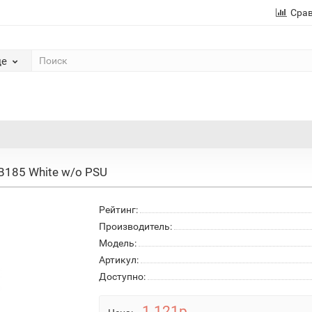
Сра
де
 B185 White w/o PSU
Рейтинг:
Производитель:
Модель:
Артикул:
Доступно:
1 121р.