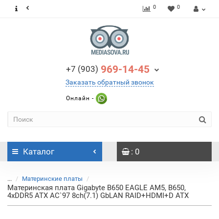
0
0
969-14-45
+7 (903)
Заказать обратный звонок
Онлайн -
Каталог
: 0
...
Материнские платы
Материнская плата Gigabyte B650 EAGLE AM5, B650,
4xDDR5 ATX AC`97 8ch(7.1) GbLAN RAID+HDMI+D ATX