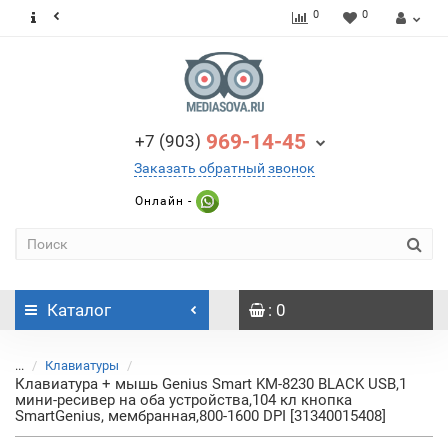
0
0
969-14-45
+7 (903)
Заказать обратный звонок
Онлайн -
Каталог
: 0
...
Клавиатуры
Клавиатура + мышь Genius Smart KM-8230 BLACK USB,1
мини-ресивер на оба устройства,104 кл кнопка
SmartGenius, мембранная,800-1600 DPI [31340015408]