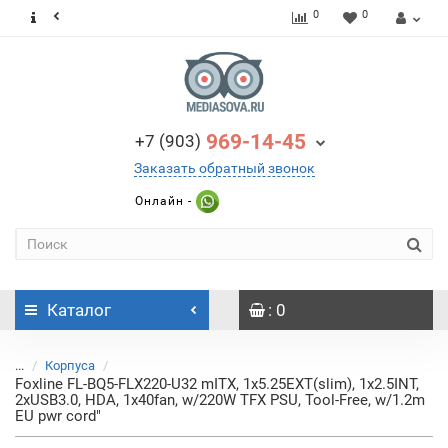
0
0
969-14-45
+7 (903)
Заказать обратный звонок
Онлайн -
Каталог
: 0
...
Корпуса
Foxline FL-BQ5-FLX220-U32 mITX, 1x5.25EXT(slim), 1x2.5INT,
2xUSB3.0, HDA, 1x40fan, w/220W TFX PSU, Tool-Free, w/1.2m
EU pwr cord"