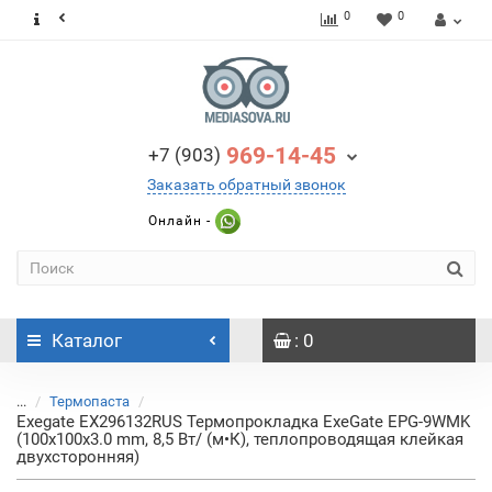
0
0
969-14-45
+7 (903)
Заказать обратный звонок
Онлайн -
Каталог
: 0
...
Термопаста
Exegate EX296132RUS Термопрокладка ExeGate EPG-9WMK
(100x100x3.0 mm, 8,5 Вт/ (м•К), теплопроводящая клейкая
двухсторонняя)