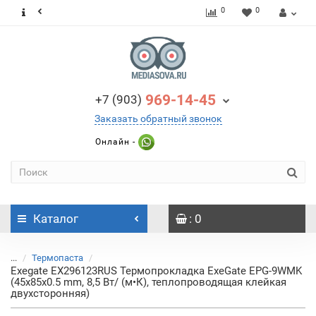
0
0
969-14-45
+7 (903)
Заказать обратный звонок
Онлайн -
Каталог
: 0
...
Термопаста
Exegate EX296123RUS Термопрокладка ExeGate EPG-9WMK
(45x85x0.5 mm, 8,5 Вт/ (м•К), теплопроводящая клейкая
двухсторонняя)