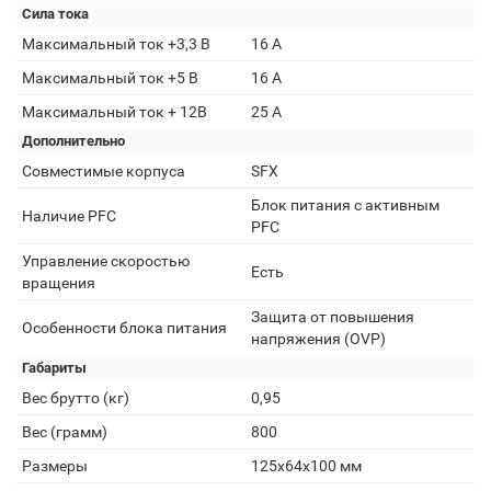
Сила тока
Максимальный ток +3,3 В
16 А
Максимальный ток +5 В
16 A
Максимальный ток + 12В
25 A
Дополнительно
Совместимые корпуса
SFX
Блок питания с активным
Наличие PFC
PFC
Управление скоростью
Есть
вращения
Защита от повышения
Особенности блока питания
напряжения (OVP)
Габариты
Вес брутто (кг)
0,95
Вес (грамм)
800
Размеры
125x64x100 мм