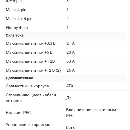
IDE 4-pin
3
Molex 4-pin
1
Molex 4 + 4 pin
2
Floppy 4-pin
1
Сила тока
Максимальный ток +3,3 В
21 A
Максимальный ток +5 В
20 A
Максимальный ток + 12В
63 А
Максимальный ток +12 В (2)
26 А
Дополнительно
Совместимые корпуса
ATX
Отсоединяющиеся кабели
Да
питания
Блок питания с активным
Наличие PFC
PFC
Управление скоростью
Есть