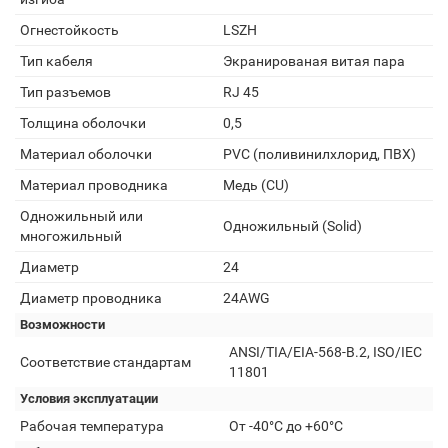
Огнестойкость
LSZH
Тип кабеля
Экранированая витая пара
Тип разъемов
RJ 45
Толщина оболочки
0,5
Материал оболочки
PVC (поливинилхлорид, ПВХ)
Материал проводника
Медь (СU)
Одножильный или
Одножильный (Solid)
многожильный
Диаметр
24
Диаметр проводника
24AWG
Возможности
ANSI/TIA/EIA-568-B.2, ISO/IEC
Соответствие стандартам
11801
Условия эксплуатации
Рабочая температура
От -40°C до +60°C