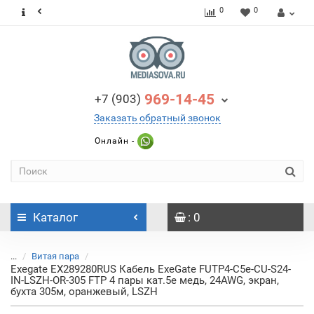
0
0
969-14-45
+7 (903)
Заказать обратный звонок
Онлайн -
Каталог
: 0
...
Витая пара
Exegate EX289280RUS Кабель ExeGate FUTP4-C5e-CU-S24-
IN-LSZH-OR-305 FTP 4 пары кат.5e медь, 24AWG, экран,
бухта 305м, оранжевый, LSZH