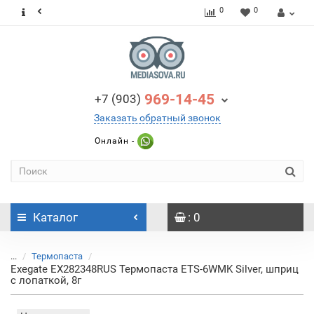
0
0
969-14-45
+7 (903)
Заказать обратный звонок
Онлайн -
Каталог
: 0
...
Термопаста
Exegate EX282348RUS Термопаста ETS-6WMK Silver, шприц
с лопаткой, 8г