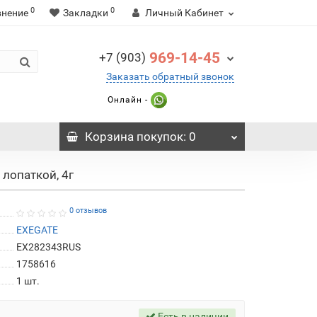
0
0
внение
Закладки
Личный Кабинет
969-14-45
+7 (903)
Заказать обратный звонок
Онлайн -
Корзина
покупок
: 0
лопаткой, 4г
0 отзывов
EXEGATE
EX282343RUS
1758616
1
шт.
Есть в наличии