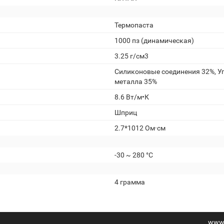
Термопаста
1000 пз (динамическая)
3.25 г/см3
Силиконовые соединения 32%, У
металла 35%
8.6 Вт/м•К
Шприц
2.7*1012 Ом·см
-30 ~ 280 °C
4 грамма
www.