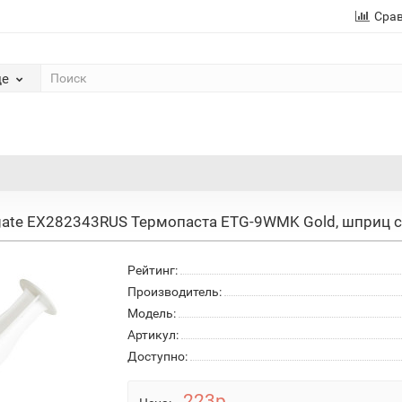
Сра
де
gate EX282343RUS Термопаста ETG-9WMK Gold, шприц с 
Рейтинг:
Производитель:
Модель:
Артикул:
Доступно:
223р.