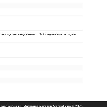
глеродные соединения 33%, Соединения оксидов
mediasova.ru - Интернет магазин МедиаСова © 2026