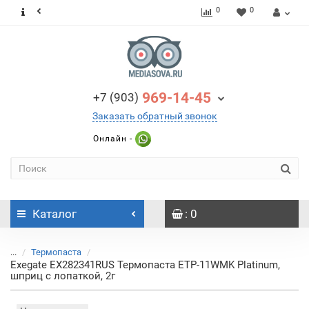
0
0
969-14-45
+7 (903)
Заказать обратный звонок
Онлайн -
Каталог
: 0
...
Термопаста
Exegate EX282341RUS Термопаста ETP-11WMK Platinum,
шприц с лопаткой, 2г