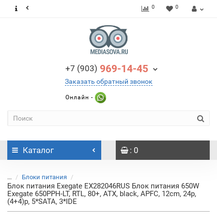
0
0
969-14-45
+7 (903)
Заказать обратный звонок
Онлайн -
Каталог
: 0
...
Блоки питания
Блок питания Exegate EX282046RUS Блок питания 650W
Exegate 650PPH-LT, RTL, 80+, ATX, black, APFC, 12cm, 24p,
(4+4)p, 5*SATA, 3*IDE